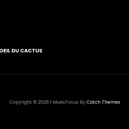
ão
E OEIL DU CACTUS
Copyright © 2026
|
MusicFocus By
Catch Themes