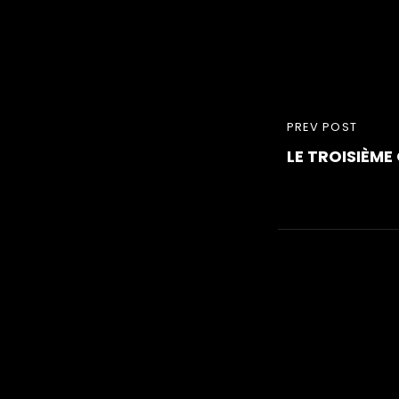
Navegaç
PREVIOUS
PREV POST
de
LE TROISIÈM
POST
Post